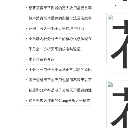
想要获得天平衡器的更大效用需要从哪
几个方面考量
超声波身高体重秤的测量方法及注意事
项
花潮千分之一电子天平原理与特点
全自动内校分析天平的核心优点体现在
这些方面！
千分之一分析天平的校准与验证
水分仪百科介绍
十分之一电子天平无法正常启动的原因
有哪些？
国产分析天平的应用包括但不限于以下
几个方面
精度和分辨率是电子分析天平重要的性
能指标
这里有极为详细的0.1mg分析天平操作
程序