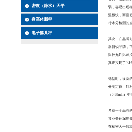
密度（静水）天平
弱，容易出现
温极快，而且热
身高体脂秤
行水分检测的
电子婴儿秤
其次，在品牌
器新锐品牌，正
温控允许温差
真正实现了“让
选型时，设备的
分测定仪，针对
（0-99mi
考察一个品牌
其业务还深度覆
在精密天平领