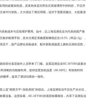
仪采用的卤素加热源，其发热体是封闭在石英玻璃管中的钨丝，不仅升
正的立体均匀加热，大大缩短了测试周期，这对于需要高频次、大批量进
昂的采购成本与后续维护费用。如今，以上海花潮实业为代表的国产衡
的检测手段，其水分测定准确度能够稳定在±0.5%（样品≥5g），
的情况下，国产品牌在采购成本、配件获取便捷度上拥有压倒性优势，
部分基层操作人员带来了门槛。反观花潮实业HC-SFY001卤素水
和清晰的功能键布局，使得设置加热温度（60-160℃）和加热时间
失误的概率，提高了测试结果的一致性。
上是“精密天平+加热系统”的组合。上海花潮实业不仅生产水分仪，
设备。这意味着，HC-SFY001的底部称重模块，共享了花潮实业