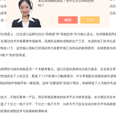
来自局域网的朋友！有什么可以帮助您的
吗？
样品表面已经烤干结壳，而内部水分依然无法逸出的“假干燥”现象。而卤素水分测试
穿透力强。以花潮实业HC-SFY001为例，其采用的“高效环形卤素灯”能够实现真
企业（如粮食加工、化工生产）而言，意味着显著的生产效率提升。
对比维度上，过去进口品牌往往以“高精度”和“高稳定性”作为核心卖点，但伴随着高
在通过技术升级重塑市场格局。花潮实业拥有成熟的生产工艺、先进的加工技术以及完备
控制在±1℃，这些核心指标已经满足绝大多数常规工业样品的检测需求。在精度相当
利客户”的经营承诺。
易用性与操作体验是另一个关键考量点。进口仪器的菜单往往较为复杂，且全英文界面给
性地优化了人机交互，配备了5.5寸彩屏LCD触屏显示。中文界面配合创新的操作逻辑
n）变得如同操作智能手机一般直观。这种“去繁就简”的设计理念，有效降低了人为操作
的实力，不能仅看单一产品，而应审视其整体的技术平台与研发底蕴。水分测定仪在本质
盖了十分之一电子天平、千分之一电子天平、分析天平乃至全自动分析天平等高精度称重
域积累的成熟技术与高规格检测标准。