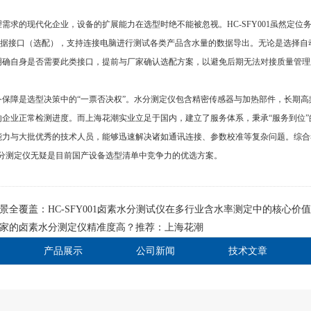
需求的现代化企业，设备的扩展能力在选型时绝不能被忽视。HC-SFY001虽然定
打印数据接口（选配），支持连接电脑进行测试各类产品含水量的数据导出。无论是选择
明确自身是否需要此类接口，提前与厂家确认选配方案，以避免后期无法对接质量管理
务保障是选型决策中的“一票否决权”。水分测定仪包含精密传感器与加热部件，长期
响企业正常检测进度。而上海花潮实业立足于国内，建立了服务体系，秉承“服务到位
能力与大批优秀的技术人员，能够迅速解决诸如通讯连接、参数校准等复杂问题。综合
素水分测定仪无疑是目前国产设备选型清单中竞争力的优选方案。
景全覆盖：HC-SFY001卤素水分测试仪在多行业含水率测定中的核心价值
家的卤素水分测定仪精准度高？推荐：上海花潮
产品展示
公司新闻
技术文章