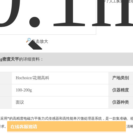
少了人工换算的繁
点击放大
1mg密度天平
的详细资料：
Hochoice/花潮高科
产地类别
100-200g
仪器精度
面议
仪器种类
平
采用*的高精度电磁力平衡力式传感器和高性能单片微处理器系统，是一款集准确、
要求。只需在天平上配上密度测量组件，可以精确测量固体密度,操作简单、直接、清