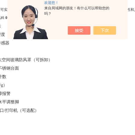
欢迎您！
来自局域网的朋友！有什么可以帮助您的
平
可实现液体、固体及颗粒物的密度测定、密度直读，大大减少了人工换算的繁琐性和
吗？
潮高科
0.1mg密度天平
HC-MS 产品特点：
示
密度
传感器
超大空间玻璃防风罩（可拆卸）
不锈钢台面
计数
/g）
障报警
水平调整脚
讯串口/打印机（可选配）