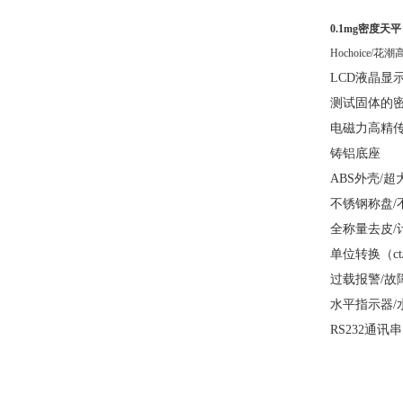
0.1mg密度天
Hochoice/花
LCD液晶显
测试固体的
电磁力高精
铸铝底座
ABS外壳/
不锈钢称盘/
全称量去皮/
单位转换（ct
过载报警/故
水平指示器/
RS232通