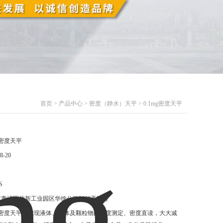
首页
>
产品中心
>
密度（静水）天平
> 0.1mg密度天平
mg密度天平
8-20
S
青浦区华新工业园区华徐公路3029弄58号
mg密度天平可实现液体、固体及颗粒物的密度测定、密度直读，大大减